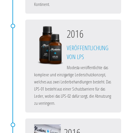
Kontinent.
2016
VERÖFFENTLICHUNG
VON LPS
Modesta veröffentlichte das
komplexe und einzigartige Lederschutzkonzept,
welches aus zwei Lederbehandlungen besteht. Das
LPS-01 besteht aus einer Schutzbarriere für das
Leder, wobei das LPS-02 dafür sorgt, die Abnutzung
zu verringern.
2016