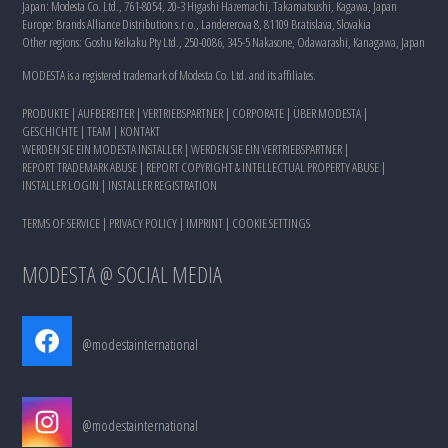
Japan: Modesta Co. Ltd., 761-8054, 20-3 Higashi Hazemachi, Takamatsushi, Kagawa, Japan
Europe: Brands Alliance Distribution s.r.o., Landererova 8, 81109 Bratislava, Slovakia
Other regions: Goshu Keikaku Pty Ltd., 250-0086, 345-5 Nakasone, Odawarashi, Kanagawa, Japan
MODESTA is a registered trademark of Modesta Co. Ltd. and its affiliates.
PRODUKTE
|
AUFBEREITER
|
VERTRIEBSPARTNER
|
CORPORATE
|
ÜBER MODESTA
|
GESCHICHTE
|
TEAM
|
KONTAKT
WERDEN SIE EIN MODESTA INSTALLER
|
WERDEN SIE EIN VERTRIEBSPARTNER
|
REPORT TRADEMARK ABUSE
|
REPORT COPYRIGHT & INTELLECTUAL PROPERTY ABUSE
|
INSTALLER LOGIN
|
INSTALLER REGISTRATION
TERMS OF SERVICE
|
PRIVACY POLICY
|
IMPRINT
|
COOKIE SETTINGS
MODESTA @ SOCIAL MEDIA
@modestainternational
@modestainternational