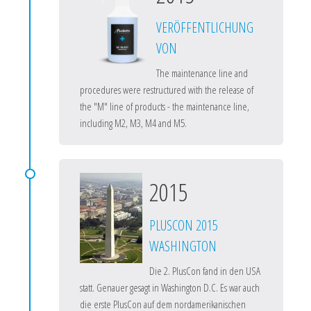
VERÖFFENTLICHUNG
VON
The maintenance line and
procedures were restructured with the release of
the "M" line of products - the maintenance line,
including M2, M3, M4 and M5.
2015
PLUSCON 2015
WASHINGTON
Die 2. PlusCon fand in den USA
statt. Genauer gesagt in Washington D.C. Es war auch
die erste PlusCon auf dem nordamerikanischen