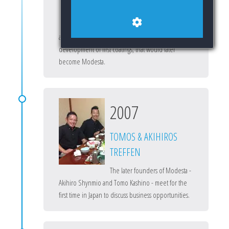
Tomo begins researching paint
protection coatings for the
automotive industry, which leads to the
development of first coatings, that would later
become Modesta.
2007
TOMOS & AKIHIROS
TREFFEN
The later founders of Modesta -
Akihiro Shynmio and Tomo Kashino - meet for the
first time in Japan to discuss business opportunities.