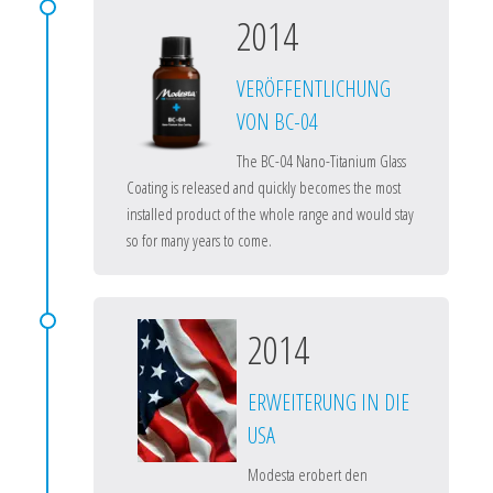
2014
VERÖFFENTLICHUNG
VON BC-04
The BC-04 Nano-Titanium Glass
Coating is released and quickly becomes the most
installed product of the whole range and would stay
so for many years to come.
2014
ERWEITERUNG IN DIE
USA
Modesta erobert den