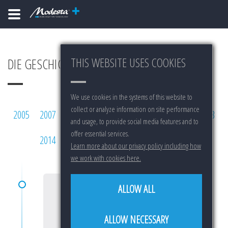
THIS WEBSITE USES COOKIES
DIE GESCHICHTE VON MODESTA
We use cookies in the systems of this website to
collect or analyze information on site performance
2005
2007
2008
2009
2010
2011
2012
2013
and usage, to provide social media features and to
offer essential services.
2014
2015
2016
2017
2018
2019
Learn more about our privacy policy including how
we work with cookies here.
ALLOW ALL
2005
ALLOW NECESSARY
START OF RESEARCH